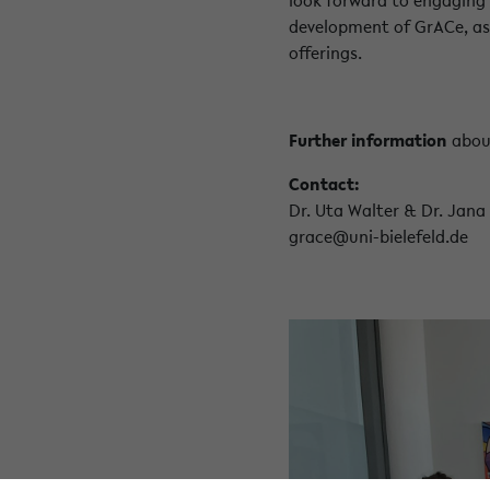
development of GrACe, as 
offerings.
Further information
about
Contact:
Dr. Uta Walter & Dr. Jan
grace@uni-bielefeld.de