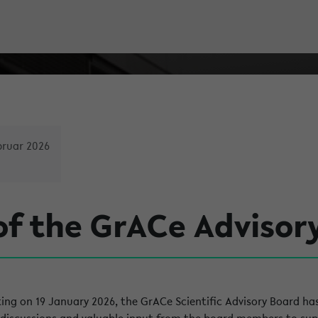
bruar 2026
f the GrACe Advisor
ting on 19 January 2026, the GrACe Scientific Advisory Board 
 discussions and valuable input from the board members to sup