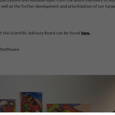
well as the further development and prioritization of our targ
 the Scientific Advisory Board can be found
here.
a Steffmann