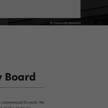
© Universität Bielefeld
y Board
has commenced its work. We
port the strategic