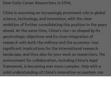
Dear Early-Career Researchers in STEM,
China is assuming an increasingly prominent role in global
science, technology, and innovation, with the clear
ambition of further consolidating this position in the years
ahead. At the same time, China’s rise—as shaped by its
geostrategic objectives and its close integration of
research with both the military and the economy—has
significant implications for the international research
landscape, and thus also for your work as researchers. The
environment for collaboration, including China’s legal
framework, is becoming ever more complex. Only with a
solid understanding of China’s innovation ecosystem can
cooperation with Chinese partners be pursued in a well-
informed and risk-aware manner.
Within the framework of its
China Orientation initiative
,
the Federal Ministry for Research, Technology and Space
(BMFTR) offers a series of events and exchange formats