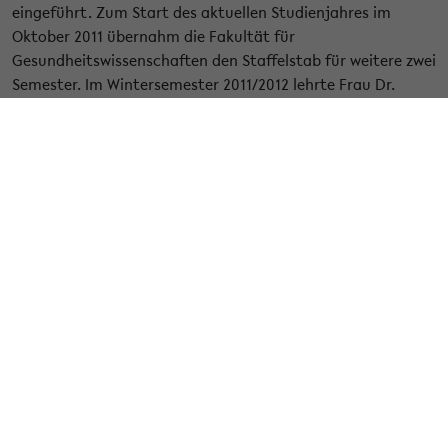
eingeführt. Zum Start des aktuellen Studienjahres im
Oktober 2011 übernahm die Fakultät für
Gesundheitswissenschaften den Staffelstab für weitere zwei
Semester. Im Wintersemester 2011/2012 lehrte Frau Dr.
Claudia Terschüren als Gender-Gastprofessorin an der
Fakultät für Gesundheitswissenschaften. Zum
Sommersemester wird Frau Prof. Dr. Cornelia Helfferich die
Lehre übernehmen. Mit der Professur zielt die Fakultät
darauf ab, Gender spezifische Inhalte in Forschung und
Lehre der Gesundheitswissenschaften noch stärker als
bisher zu verankern.
Weitere Informationen
« Zurück zur Übersicht