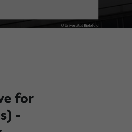
© Universität Bielefeld
ve for
) -
y