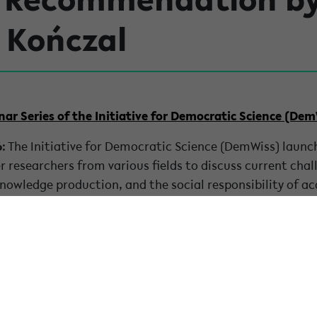
 Kończal
ar Series of the Initiative for Democratic Science (De
6
: The Initiative for Democratic Science (DemWiss) laun
r researchers from various fields to discuss current cha
owledge production, and the social responsibility of ac
tical reflection on the political, institutional, and ethic
today. Participation is open upon registration.
 recommendations could be reached at our
Public Histor