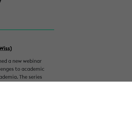
mWiss)
ched a new webinar
llenges to academic
ademia. The series
al conditions of
y Unit webpage
every