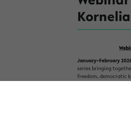
Kornelia
Webin
January–February 202
series bringing togethe
freedom, democratic kn
provides a forum for cri
research and teaching 
More Ideas & Insights
week.
« Zurück zur Übersicht