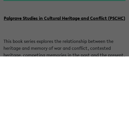
Palgrave Studies in Cultural Heritage and Conflict (PSCHC)
This book series explores the relationship between the
heritage and memory of war and conflict, contested
heritage, competing memories in the past and the present.
Since the publication of
Dissonant Heritages and
Memories in Contemporary Europe (2019)
by Tuuli
Lähdesmäki, Luisa Passerini, Sigrid Kaasik-Krogerus, Iris van
Huis and
Landscapes of Difficult Heritage (2020)
by Gustav
Wollentz, the theoretical aspects of difficult heritage have
been regularly touched upon by authors of this series.
Recently published Mario Panico
Spaces for Nostalgia.
Difficult Memories and Material Consolations (2024)
and
Daniel Palacios González, José María Durán Medraño
Redefining Monuments. Materialist Memory Theories and