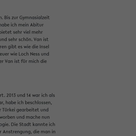
n. Bis zur Gymnasialzeit
habe ich mein Abitur
bietet sehr viel mehr
und sehr schön. Van ist
n gibt es wie die Insel
heuer wie Loch Ness und
r Van ist für mich die
t. 2013 und 14 war ich als
r, habe ich beschlossen,
r Türkei gearbeitet und
beworben und mache nun
ogie. Die Stadt kannte ich
er Anstrengung, die man in