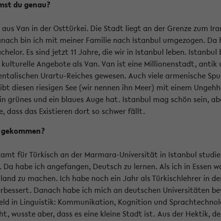
mst du genau?
aus Van in der Osttürkei. Die Stadt liegt an der Grenze zum Ira
anach bin ich mit meiner Familie nach Istanbul umgezogen. Da 
lor. Es sind jetzt 11 Jahre, die wir in Istanbul leben. Istanbul 
ulturelle Angebote als Van. Van ist eine Millionenstadt, antik 
entalischen Urartu-Reiches gewesen. Auch viele armenische Spure
bt diesen riesigen See (wir nennen ihn Meer) mit einem Ungeh
ein grünes und ein blaues Auge hat. Istanbul mag schön sein, abe
, dass das Existieren dort so schwer fällt.
ld gekommen?
ramt für Türkisch an der Marmara-Universität in Istanbul studier
 Da habe ich angefangen, Deutsch zu lernen. Als ich in Essen wa
and zu machen. Ich habe noch ein Jahr als Türkischlehrer in de
rbessert. Danach habe ich mich an deutschen Universitäten 
efeld in Linguistik: Kommunikation, Kognition und Sprachtechnol
t, wusste aber, dass es eine kleine Stadt ist. Aus der Hektik, d