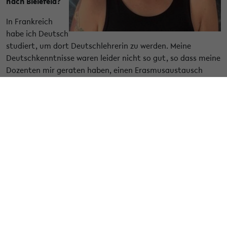
nach Bielefeld?
In Frankreich
habe ich Deutsch
studiert, um dort Deutschlehrerin zu werden. Meine
Deutschkenntnisse waren leider nicht so gut, so dass meine
Dozenten mir geraten haben, einen Erasmusaustausch
nach Deutschland zu machen. So bin ich mit 19 Jahren
nach Kassel umgezogen, und nach diesem Jahr wollte ich
Deutschland nicht mehr verlassen. Deswegen habe ich mich
entschieden, ein weiteres Jahr hier zu bleiben, aber dieses
Mal als Fremdsprachassistentin im Saarland. Danach war
ich immer noch nicht bereit, wieder nach Frankreich
zurückzukehren und habe mich für ein Masterstudium in
Bielefeld beworben. Die Universität Bielefeld hatte mich
besonders interessiert, weil sie die Fächer Deutsch als
Fremdsprache und Germanistik kombiniert. Ich fand es toll
und bedauere es nicht, weil mein Studium in Bielefeld mir
sehr viel Spaß gemacht hat!