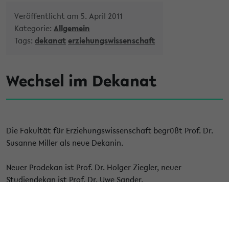
Veröffentlicht am 5. April 2011
Kategorie:
Allgemein
Tags:
dekanat
erziehungswissenschaft
Wechsel im Dekanat
Die Fakultät für Erziehungswissenschaft begrüßt Prof. Dr.
Susanne Miller als neue Dekanin.
Neuer Prodekan ist Prof. Dr. Holger Ziegler, neuer
Studiendekan ist Prof. Dr. Uwe Sander.
Die Fakultät wünscht allen eine gute und erfolgreiche
Amtszeit.