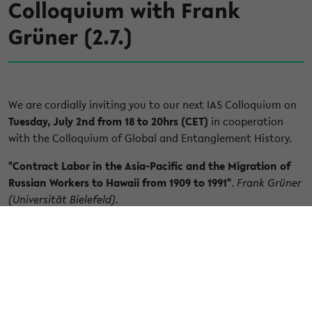
Colloquium with Frank
Grüner (2.7.)
We are cordially inviting you to our next IAS Colloquium on
Tuesday, July 2nd from 18 to 20hrs (CET)
in cooperation
with the Colloquium of Global and Entanglement History.
"Contract Labor in the Asia-Pacific and the Migration of
Russian Workers to Hawaii from 1909 to 1991"
.
Frank Grüner
(Universität Bielefeld).
Frank Grüner has been a Professor of Eastern European
History at Bielefeld University since 2017. His current
research focuses on the history of Northeast Asia during
Imperialism, Russian-European and Russian-Asian exchange
relations, global and entanglement history, transcultural
knowledge history of melancholy, the history of Jews in the