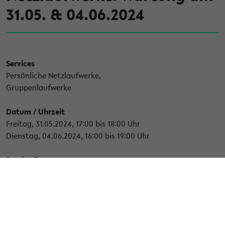
31.05. & 04.06.2024
Services
Persönliche Netzlaufwerke,
Gruppenlaufwerke
Datum / Uhrzeit
Freitag, 31.05.2024, 17:00 bis 18:00 Uhr
Dienstag, 04.06.2024, 16:00 bis 19:00 Uhr
Beschreibung
Routinemäßige Wartung der Fileserver.
Die Wartung betrifft im speziellen die
persönlichen
Netzlaufwerke (P-Laufwerke) und Gruppenlaufwerke
.