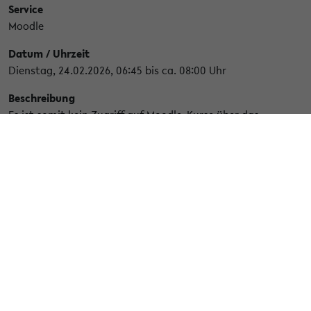
Service
Moodle
Datum / Uhrzeit
Dienstag, 24.02.2026, 06:45 bis ca. 08:00 Uhr
Beschreibung
Es ist somit kein Zugriff auf Moodle-Kurse über das
eLearning-Portal, die Lernräume oder per Direktaufruf
möglich. Die Lernräume selbst sowie das E-Prüfungssystem
sind nicht von den Wartungsarbeiten betroffen und stehen
wie gewohnt zur Verfügung.