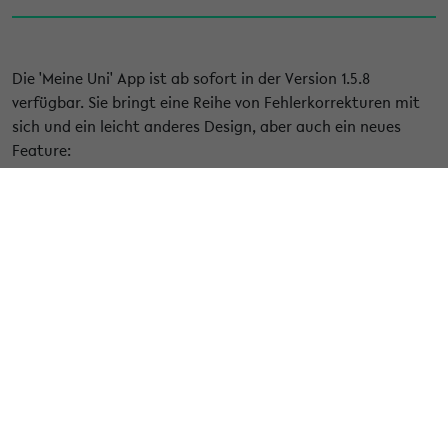
Die 'Meine Uni' App ist ab sofort in der Version 1.5.8
verfügbar. Sie bringt eine Reihe von Fehlerkorrekturen mit
sich und ein leicht anderes Design, aber auch ein neues
Feature:
In den Einstellungen der App können Sie nun einstellen, dass
die Oberfläche in englischer Sprache angezeigt werden soll.
Hier finden Sie
weitere Informationen zur App
und zur
neuen Version sowie die Links zu den App Stores, wenn Sie
unsere App bisher noch nicht ausprobiert haben.