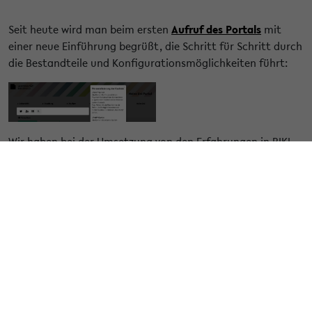
Seit heute wird man beim ersten
Aufruf des Portals
mit
einer neue Einführung begrüßt, die Schritt für Schritt durch
die Bestandteile und Konfigurationsmöglichkeiten führt:
Wir haben bei der Umsetzung von den Erfahrungen in BIKI
profitiert, dort gibt es
bereits seit einiger Zeit
eine
vergleichbare Hilfe, die den Einstieg erleichert.
Die Einführung muss dabei nicht bis zum Ende durchlaufen
werden, wer gerade keine Zeit dafür hat, oder das Portal
schon gut kennt, kann sie einfach beenden und sie startet
sich nicht erneut von allein.
Falls man sie zu einem später Zeitpunkt dann doch noch
anschauen will, dann geht das über den 'Tour durch das