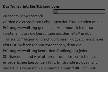
Das Transcript: Ein Stickeralbum
Zu jedem Semesterende
werden die erbrachten Leistungen der Studierenden an die
Prüfungsverwaltung gemeldet. Man muss sich das so
vorstellen, dass die Leistungen aus dem eKVV in das
Transcript "fliegen" und sich dort ihren Platz suchen. Dieser
Platz ist meistens schon vorgegeben, denn die
Prüfungsverwaltung kennt den Studiengang jeder
Studierenden und wartet nur darauf, dass er sich mit den
erforderlichen Leistungen füllt. Im Grunde ist das nicht
anders, als wenn man ein Sammelalbum füllt: Man hat
einen Stapel Aufkleber erworben und sortiert die in die
vorgesehenen Felder in seinem Album ein. In den meisten
Fällen funktioniert diese Sortierung im Transcript sogar
automatisch. Nur die Leistungen, die auch in mehreren
Modulen verwendet werden können, landen manchmal an
der verkehrten Stelle. Die müssen dann von den