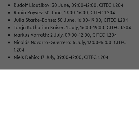
Rudolf Lioutikov: 30 June, 09:00–12:00, CITEC 1.204
Rania Rayyes: 30 June, 13:00–16:00, CITEC 1.204
Julia Starke-Bohse: 30 June, 16:00–19:00, CITEC 1.204
Tanja Katharina Kaiser: 1 July, 16:00–19:00, CITEC 1.204
Markus Vorrath: 2 July, 09:00–12:00, CITEC 1.204
Nicolás Navarro-Guerrero: 6 July, 13:00–16:00, CITEC
1.204
Niels Dehio: 17 July, 09:00–12:00, CITEC 1.204
To provide further insight into the presentation topics, the
following three abstracts are available:
Karinne Ramirez-Amaro
Transparent Robot Decision-Making through Interpretable
and Explainable AI
Transparent decision-making enables humans to