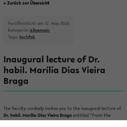
« Zurück zur Übersicht
Veröffentlicht am 12. May 2026
Kategorie:
Allgemein
Tags:
techfak
Inaugural lecture of Dr.
habil. Marília Dias Vieira
Braga
The faculty cordially invites you to the inaugural lecture of
Dr. habil. Marília Dias Vieira Braga
entitled “
From the
combinatorics of genome comparison to the epistemology