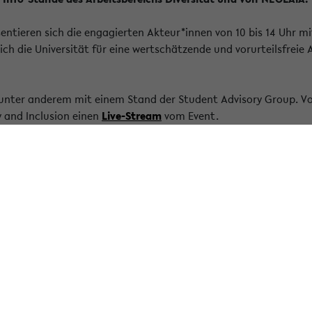
entieren sich die engagierten Akteur*innen von 10 bis 14 Uhr mi
 sich die Universität für eine wertschätzende und vorurteilsfreie
unter anderem mit einem Stand der Student Advisory Group. Von 
y and Inclusion einen
Live-Stream
vom Event.