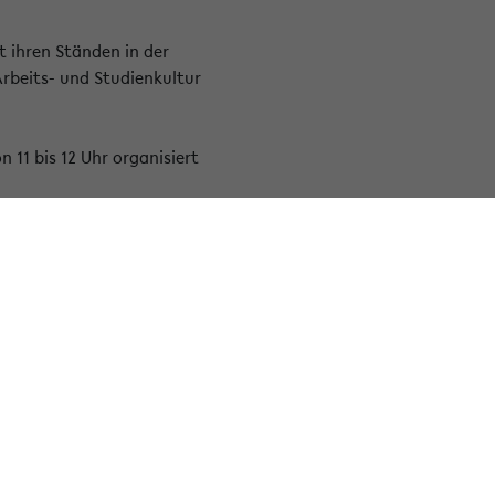
t ihren Ständen in der
 Arbeits- und Studienkultur
11 bis 12 Uhr organisiert
Facebook
Instagram
LinkedIn
Youtube