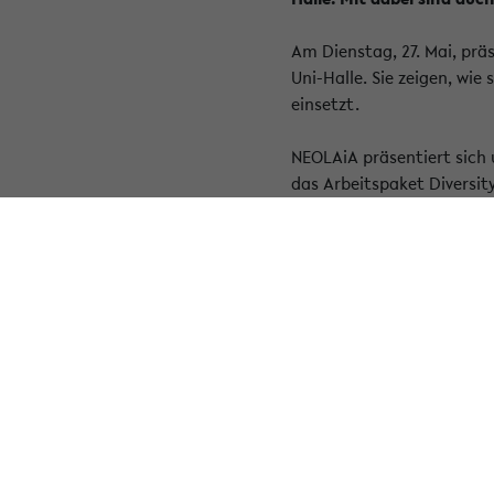
Am Dienstag, 27. Mai, präs
Uni-Halle. Sie zeigen, wie
einsetzt.
NEOLAiA präsentiert sich 
das Arbeitspaket Diversit
« Zurück zur Übersicht