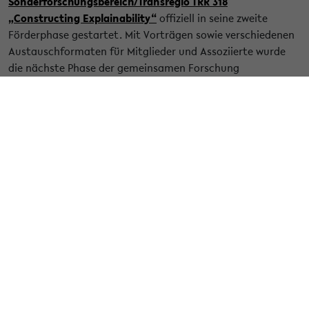
Sonderforschungsbereich/Transregio TRR 318
„Constructing Explainability“
offiziell in seine zweite
Förderphase gestartet. Mit Vorträgen sowie verschiedenen
Austauschformaten für Mitglieder und Assoziierte wurde
die nächste Phase der gemeinsamen Forschung
eingeläutet.
In der ersten Förderphase haben die Forschenden gezeigt,
dass Erklärungen nur dann wirksam sind, wenn auch die
Perspektive derjenigen berücksichtigt wird, die eine
Erklärung erhalten.
Aufbauend auf diesen Erkenntnissen rückt in der zweiten
Förderphase insbesondere der Kontext von Erklärungen in
den Fokus – etwa unterschiedliche Situationen, Settings,
Personen sowie der gemeinsame Wissensstand, der im
Dialog entsteht.
Ziel der kommenden Forschungsphase ist es, zu
untersuchen, wie sich Erklärungen an diese kontextuellen
Bedingungen anpassen müssen und wie KI-Systeme darauf