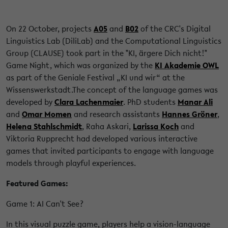
On 22 October, projects
A05
and
B02
of the CRC's Digital
Linguistics Lab (DiliLab) and the Computational Linguistics
Group (CLAUSE) took part in the "KI, ärgere Dich nicht!"
Game Night, which was organized by the
KI Akademie OWL
as part of the Geniale Festival „KI und wir“ at the
Wissenswerkstadt.The concept of the language games was
developed by
Clara Lachenmaier
. PhD students
Manar Ali
and
Omar Momen
and research assistants
Hannes Gröner
,
Helena Stahlschmidt
, Raha Askari,
Larissa Koch
and
Viktoria Rupprecht had developed various interactive
games that invited participants to engage with language
models through playful experiences.
Featured Games:
Game 1: AI Can't See?
In this visual puzzle game, players help a vision-language