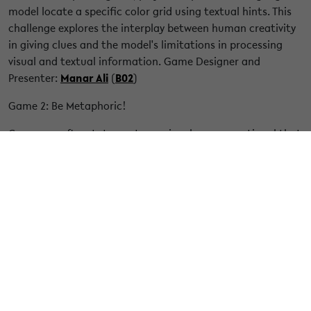
model locate a specific color grid using textual hints. This
challenge explores the interplay between human creativity
in giving clues and the model's limitations in processing
visual and textual information. Game Designer and
Presenter:
Manar Ali
(
B02
)
Game 2: Be Metaphoric!
Can you craft a statement so uniquely unconventional that
no one has ever expressed it that way before? This game
challenges the notion that creativity might be the one
domain where humans will always surpass AI. Game
Designer:
Omar Momen
(
A05
), Presenter: Victoria
Rupprecht (
B02
)
Game 3: Codenames with a Twist
Based on the popular word association game, two teams
exchange coded clues through their spymasters (e.g.,
"water 2" to hint at "shark" and "ice"). Our unique twist: one