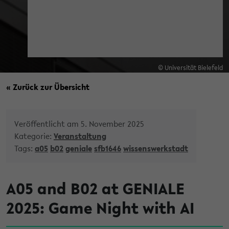
© Universität Bielefeld
« Zurück zur Übersicht
Veröffentlicht am 5. November 2025
Kategorie:
Veranstaltung
Tags:
a05
b02
geniale
sfb1646
wissenswerkstadt
A05 and B02 at GENIALE
2025: Game Night with AI