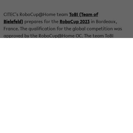
CITEC's RoboCup@Home team
ToBI (Team of
Bielefeld)
prepares for the
RoboCup 2023
in Bordeaux,
France. The qualification for the global competition was
approved by the RoboCup@Home OC. The team ToBI
consists of 12 Bachelor and Master students of the Faculty
of Technology. The team is lead by the researchers Leroy
Rügemer and PD Dr.-Ing. Sven Wachsmuth from the
COSY@Home-Lab. "We are looking forward to the
international competition in Bordeaux which will be very
competitive. This will be a live-time experience for the
students," comments Sven Wachsmuth. "We are happy to
be back at RoboCup@Home!" The last competition of the
ToBI team has been in 2019 when the team won the
RoboCup German Open in Magdeburg.
« Zurück zur Übersicht