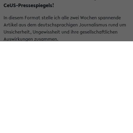
CeUS-Pressespiegels!
In diesem Format stelle ich alle zwei Wochen spannende
Artikel aus dem deutschsprachigen Journalismus rund um
Unsicherheit, Ungewissheit und ihre gesellschaftlichen
Auswirkungen zusammen.
"Spiel mit der Unsicherheit"
– so bringt die FAZ (07.03.2025)
die Politik Donald Trumps auf den Punkt, die auch in diesem
Pressespiegel als Thema nicht fehlen kann. Es geht um
Trumps Umgang mit der Wissenschaft und die Frage einer
möglichen Abwanderung von US-Forscher:innen, unter
anderem auch nach Deutschland. Zentraler dürfte
dauerhaft jedoch die allgemeinere Frage nach Sicherheit in
wissenschaftlichen Beschäftigungsverhältnissen werden.
Mit Erwartungen an die Wissenschaft setzt sich
"Mit
Unschärfe leben"
(Die ZEIT, 12.03.2025) auseinander. Die
Autor:innen arbeiten hier verschiedene Missverständnisse