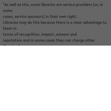
"As well as this, some libraries are service providers (or, in
some
cases, service sponsors) in their own right.
Libraries may do this because there is a clear advantage to
them in
terms of recognition, impact, esteem and
reputation and in some cases they can charge other
libraries for
on-going support and maintenance of services. It
helps to understand some of the ways that they are
sustaining these
services. A good example is Bielefeld
University Library, which developed and supports the BASE
search engine
and considers it a strategic investment
that helps brand the library, has positive networking effects
and may
assist in bringing in grant funding. The