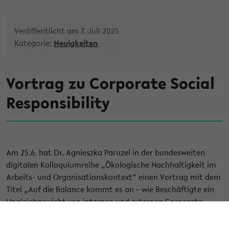
Veröffentlicht am 7. Juli 2025
Kategorie:
Neuigkeiten
Vortrag zu Corporate Social
Responsibility
Am 25.6. hat Dr. Agnieszka Paruzel in der bundesweiten
digitalen Kolloquiumreihe „Ökologische Nachhaltigkeit im
Arbeits- und Organisationskontext“ einen Vortrag mit dem
Titel „Auf die Balance kommt es an – wie Beschäftigte ein
Ungleichgewicht von internen und externen Corporate
Social Responsibility Maßnahmen erleben“ gehalten. Das
Kolloquium wird organisiert von Dr. Clara Kühner