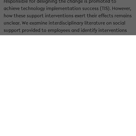
responsible for designing the change is promoted to
achieve technology implementation success (TIS). However,
how these support interventions exert their effects remains
unclear. We examine interdisciplinary literature on social
support provided to employees and identify interventions
we frame as organizational support strategies (OSS).
Drawing on theories of social support and technology
acceptance, we develop and test our social support model
of technology implementation. Using meta-analysis, we
examine the relationship between OSS—emotional support
(e.g., participation, management support), instrumental
support (e.g., training, technical support), and
informational support (e.g., information provision, change
vision)—and TIS outcomes (e.g., technology acceptance,
user satisfaction, performance, positive change attitude,
computer selfefficacy, reduced strain). Meta-analytic
structural equation modeling based on k = 108 unique
samples (N = 23,005) showed a moderate relationship
between OSS and TIS (r =.30). A closer examination revealed