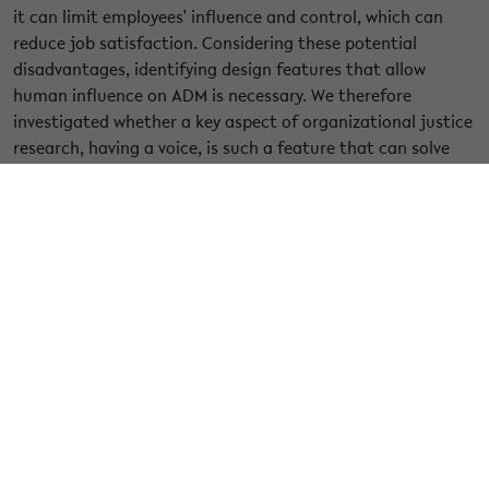
it can limit employees' influence and control, which can
reduce job satisfaction. Considering these potential
disadvantages, identifying design features that allow
human influence on ADM is necessary. We therefore
investigated whether a key aspect of organizational justice
research, having a voice, is such a feature that can solve
the aforementioned issues. Having a voice means that one
can express one's views to a decision-maker. While voice has
been studied extensively in human decision-making (HDM),
little consideration has been given to voice in ADM.
Therefore, we tested the hypotheses that voice leads to
positive consequences such as satisfaction with the
decision-making process, trust, and job satisfaction, and
that perceived control mediates the effect of voice. We
investigated the hypotheses with two vignette studies (N1 =
108; N2 = 108). The participants were randomly assigned to
a scenario in which a human/computer gave them
voice/no-voice in a work-related decision (2x2 design). As
reactions to the scenario, satisfaction with the decision-